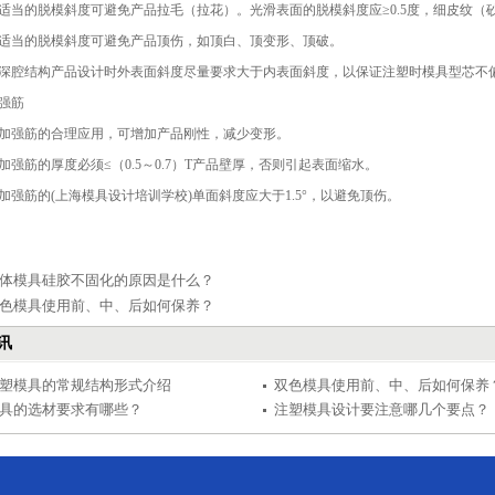
当的脱模斜度可避免产品拉毛（拉花）。光滑表面的脱模斜度应≥0.5度，细皮纹（砂面
当的脱模斜度可避免产品顶伤，如顶白、顶变形、顶破。
腔结构产品设计时外表面斜度尽量要求大于内表面斜度，以保证注塑时模具型芯不偏
强筋
强筋的合理应用，可增加产品刚性，减少变形。
筋的厚度必须≤（0.5～0.7）T产品壁厚，否则引起表面缩水。
强筋的(上海模具设计培训学校)单面斜度应大于1.5°，以避免顶伤。
体模具硅胶不固化的原因是什么？
色模具使用前、中、后如何保养？
讯
塑模具的常规结构形式介绍
双色模具使用前、中、后如何保养
具的选材要求有哪些？
注塑模具设计要注意哪几个要点？