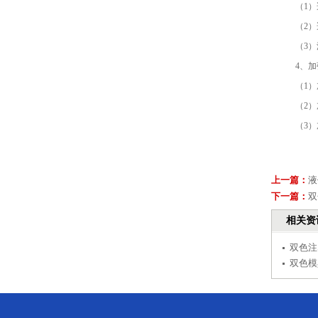
（1）适
（2）适
（3）深
4、加
（1）加
（2）加强
（3）加
上一篇：
液
下一篇：
双
相关资
双色注
双色模