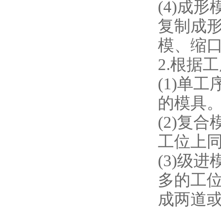
(4)成
复制成
模、缩
2.根据
(1)单
的模具
(2)复
工位上
(3)级
多的工
成两道