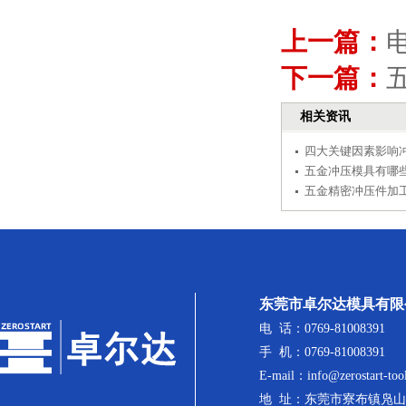
上一篇：
下一篇：
相关资讯
四大关键因素影响
五金冲压模具有哪
五金精密冲压件加工
东莞市卓尔达模具有限
电 话：0769-81008391
手 机：0769-81008391
E-mail：info@zerostart-too
地 址：东莞市寮布镇凫山